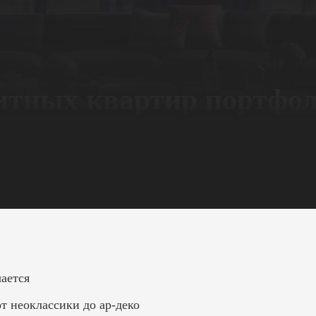
литных квартир портфо
чается
т неоклассики до ар-деко