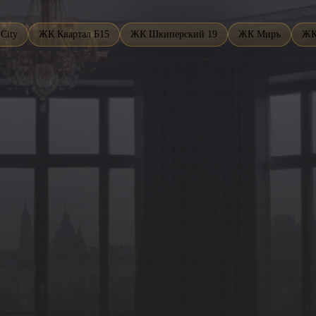
City
ЖК Квартал Б15
ЖК Шкиперский 19
ЖК Миръ
ЖК