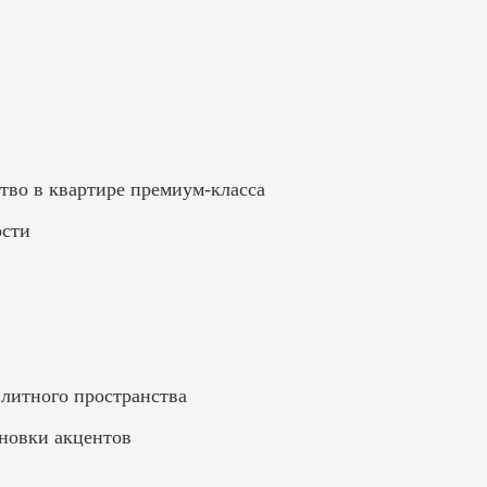
тво в квартире премиум-класса
ости
элитного пространства
ановки акцентов