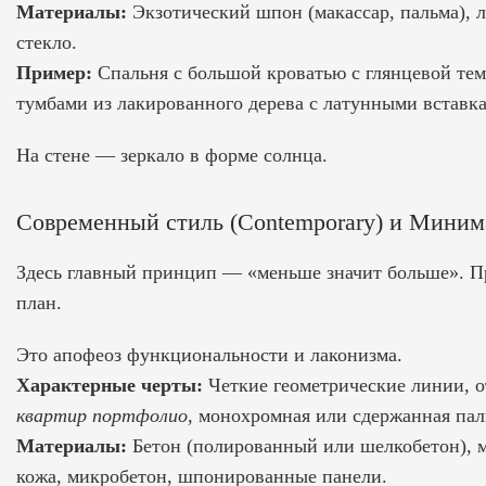
Материалы:
Экзотический шпон (макассар, пальма), ла
стекло.
Пример:
Спальня с большой кроватью с глянцевой те
тумбами из лакированного дерева с латунными вставка
На стене — зеркало в форме солнца.
Современный стиль (Contemporary) и Мини
Здесь главный принцип — «меньше значит больше». Пр
план.
Это апофеоз функциональности и лаконизма.
Характерные черты:
Четкие геометрические линии, 
квартир портфолио
, монохромная или сдержанная пали
Материалы:
Бетон (полированный или шелкобетон), м
кожа, микробетон, шпонированные панели.